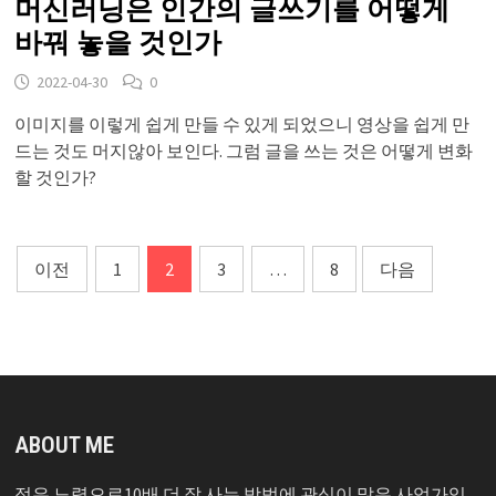
머신러닝은 인간의 글쓰기를 어떻게
바꿔 놓을 것인가
2022-04-30
0
이미지를 이렇게 쉽게 만들 수 있게 되었으니 영상을 쉽게 만
드는 것도 머지않아 보인다. 그럼 글을 쓰는 것은 어떻게 변화
할 것인가?
글
이전
1
2
3
…
8
다음
페
이
지
매
ABOUT ME
김
적은 노력으로10배 더 잘 사는 방법에 관심이 많은 사업가입