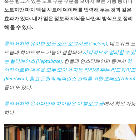
혹은 링크가 있는 노트 부분 부분을 모아서 보는 기능 등이다.
노트지만 마치 엑셀 시트에 데이터를 입력해 두는 것과 같은
효과가 있다. 내가 얻은 정보와 지식을 나만의 방식으로 정리
해 둘 수 있다.
롬리서치와 유사한 오픈 소스 로그시크 (LogSeq)
, 네트워크 노
트앱과 화이트보드 기능이 결합되어
시각적으로 정리할 수 있
는 헵타베이스 (Heptabase)
, 킨들과 인스타페이퍼 등에서
하
이라이트한 내용을 모두 모아서 자동 정리해 주는 리드와이즈
(Readwise)
,
참고 문헌의 레퍼런스 관리를 위한 조테로(Zotero)
등이 또 있다.
롬리서치와 옵시디언의 차이점은 이 블로그 글
에서 확인 가능
하다