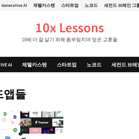
Generative AI
제텔카스텐
스타트업
노코드
세컨드 브레인 그
10x Lessons
10배 더 잘 살기 위해 몸부림치며 얻은 교훈들
IVE AI
제텔카스텐
스타트업
노코드
세컨드 브레
드앱들