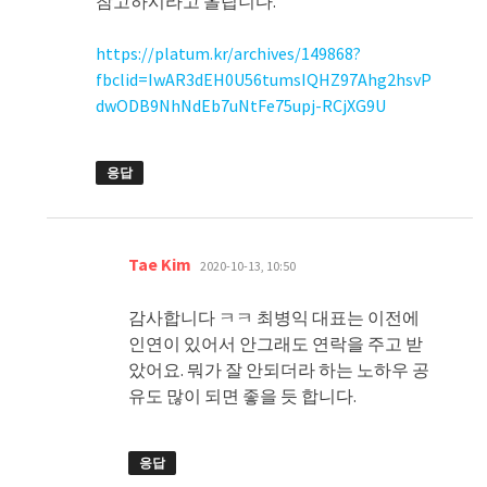
참고하시라고 올립니다.
https://platum.kr/archives/149868?
fbclid=IwAR3dEH0U56tumsIQHZ97Ahg2hsvP
dwODB9NhNdEb7uNtFe75upj-RCjXG9U
응답
댓
Tae Kim
2020-10-13, 10:50
글:
감사합니다 ㅋㅋ 최병익 대표는 이전에
인연이 있어서 안그래도 연락을 주고 받
았어요. 뭐가 잘 안되더라 하는 노하우 공
유도 많이 되면 좋을 듯 합니다.
응답