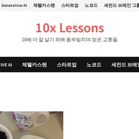
Generative AI
제텔카스텐
스타트업
노코드
세컨드 브레인 그
10x Lessons
10배 더 잘 살기 위해 몸부림치며 얻은 교훈들
IVE AI
제텔카스텐
스타트업
노코드
세컨드 브레