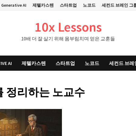
Generative AI
제텔카스텐
스타트업
노코드
세컨드 브레인 그
10x Lessons
10배 더 잘 살기 위해 몸부림치며 얻은 교훈들
IVE AI
제텔카스텐
스타트업
노코드
세컨드 브레
 정리하는 노교수