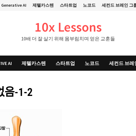
Generative AI
제텔카스텐
스타트업
노코드
세컨드 브레인 그
10x Lessons
10배 더 잘 살기 위해 몸부림치며 얻은 교훈들
IVE AI
제텔카스텐
스타트업
노코드
세컨드 브레
ᅥᆹ음-1-2