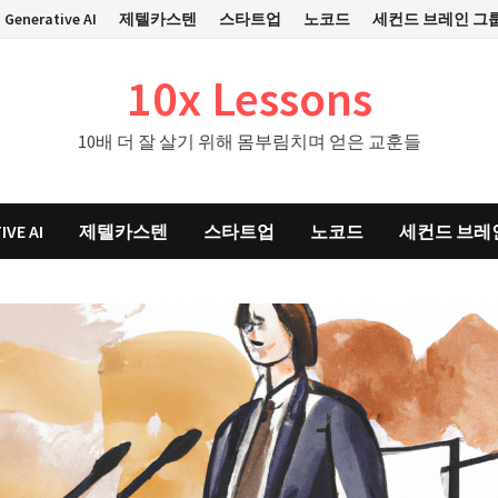
Generative AI
제텔카스텐
스타트업
노코드
세컨드 브레인 그
10x Lessons
10배 더 잘 살기 위해 몸부림치며 얻은 교훈들
IVE AI
제텔카스텐
스타트업
노코드
세컨드 브레