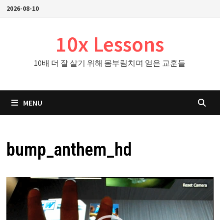
Skip
2026-08-10
to
content
10x Lessons
10배 더 잘 살기 위해 몸부림치며 얻은 교훈들
MENU
bump_anthem_hd
비
디
오