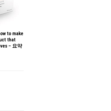
How to make
uct that
loves – 요약