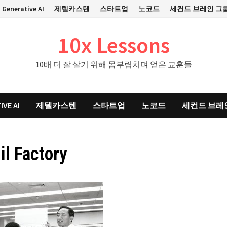
Generative AI
제텔카스텐
스타트업
노코드
세컨드 브레인 그
10x Lessons
10배 더 잘 살기 위해 몸부림치며 얻은 교훈들
IVE AI
제텔카스텐
스타트업
노코드
세컨드 브레
l Factory