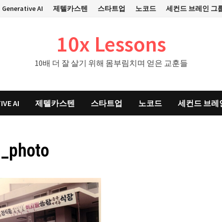
Generative AI
제텔카스텐
스타트업
노코드
세컨드 브레인 그
10x Lessons
10배 더 잘 살기 위해 몸부림치며 얻은 교훈들
IVE AI
제텔카스텐
스타트업
노코드
세컨드 브레
l_photo