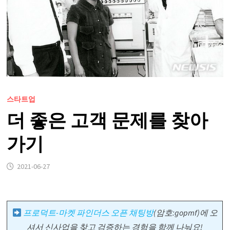
스타트업
더 좋은 고객 문제를 찾아
가기
2021-06-27
프로덕트-마켓 파인더스 오픈 채팅방
(암호:gopmf)
에 오
셔서
신사업을 찾고 검증하는
경험을 함께 나눠요!