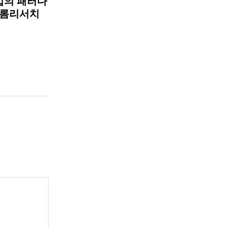
법의 패러다
 롬리서치