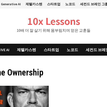
Generative AI
제텔카스텐
스타트업
노코드
세컨드 브레인 그
10x Lessons
10배 더 잘 살기 위해 몸부림치며 얻은 교훈들
IVE AI
제텔카스텐
스타트업
노코드
세컨드 브레
me Ownership