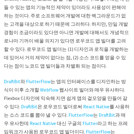
들 수 있는 앱의 기능적인 제약이 있더라도 사용성이 편해야
하는 것이다. 주로 소프트웨어 개발에 대한 백그라운드가 없
는 고객을 대상으로 하기 때문에 그러하다. 하지만, 만일 개발
경험이 조금이라도 있다면 아니면 개발에 대해서도 개념적으
로나마 기꺼이 배울 의지가 있다면 로우코드 앱 빌더를 고려
할 수 있다. 로우코드 앱 빌더는 (1) 디자인과 로직을 개발하는
데 있어서 거의 제약이 없다는 점, (2) 소스 코드를 얻을 수 있
다는 점이 노코드 앱 빌더들과 차별화 되는 점이다.
DraftBit
와
FlutterFlow
는 앱의 인터페이스를 디자인하는 방
식이 이후 소개할
Webflow
웹사이트 빌더와 매우 유사하다.
Flexbox 디자인에 익숙해 지면 쉽게 앱의 겉모양을 만들어 갈
수 있다.
DraftBit
은 로우코드 빌더로써
React Native
를 사용하
는 소스 코드를 뽑아 낼 수 있다.
FlutterFlow
는
DraftBit
과 매
우 유사한데
React Native
대신 구글의
Flutter
라고 하는 프레
임워크가 사용된 로우코드 앱 빌더이다.
FlutterFlow
는