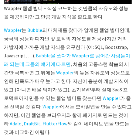
Wappler 웹앱 빌더 – 직접 코드하는 것만큼의 자유도와 성능
을 제공하지만 그 만큼 개발 지식을 필요로 한다
Wappler
는
Bubble
의 대체재를 찾다가 알게된 웹앱 빌더인데,
궁극의 성능과 디자인 및 로직의 자유도를 제공하지만 거의
개발자에 가까운 개발 지식을 요구한다 (예: SQL, Bootstrap,
Javascript, …).
Bubble을 쓰다가 Wappler로 넘어간 사람들이
꽤 되는데 그들의 얘기에 따르면
, 처음의 고통스런 학습의 시
간만 극복하면 그 뒤에는
Wappler
의 높은 자유도와 성능으로
인해 만족도가 매우 높다고 한다. 자신이 충분히 개발 지식이
있고 (아니면 배울 의지가 있고), 초기 MVP부터 실제 SaaS 프
로덕트까지 만들 수 있는 웹앱 빌더를 찾는다면
Wappler
가 좋
은 선택일 것 같다.
Wappler
에서는 모바일앱을 만들 수 있다고
하지만, 이건 웹앱을 브라우저와 함께 패키지로 만드는 것이
라
Adalo
,
DraftBit
,
FlutterFlow
와 같이 네이티브 앱을 만드는
것과 비교하긴 어렵다.