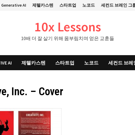
Generative AI
제텔카스텐
스타트업
노코드
세컨드 브레인 그
10x Lessons
10배 더 잘 살기 위해 몸부림치며 얻은 교훈들
IVE AI
제텔카스텐
스타트업
노코드
세컨드 브레
ve, Inc. – Cover