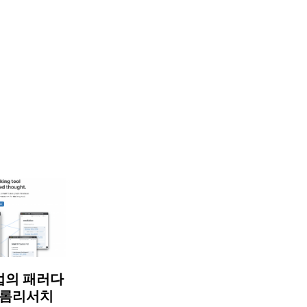
법의 패러다
 롬리서치