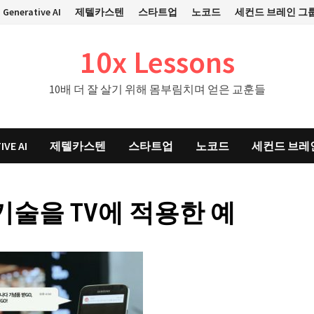
Generative AI
제텔카스텐
스타트업
노코드
세컨드 브레인 그
10x Lessons
10배 더 잘 살기 위해 몸부림치며 얻은 교훈들
IVE AI
제텔카스텐
스타트업
노코드
세컨드 브레
기술을 TV에 적용한 예