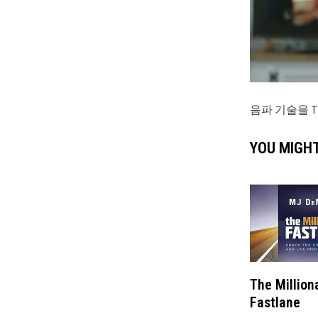
음파 기술을 T
YOU MIGHT
The Million
Fastlane