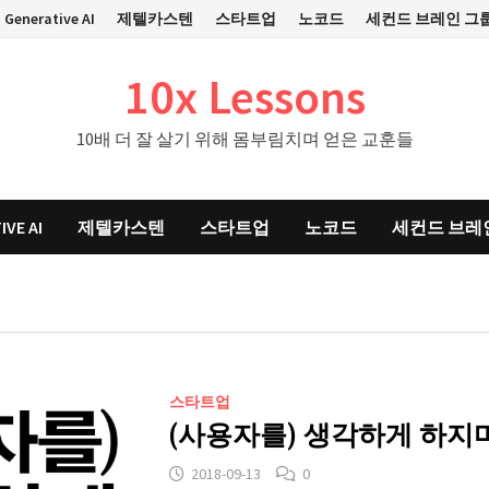
Generative AI
제텔카스텐
스타트업
노코드
세컨드 브레인 그
10x Lessons
10배 더 잘 살기 위해 몸부림치며 얻은 교훈들
IVE AI
제텔카스텐
스타트업
노코드
세컨드 브레
스타트업
(사용자를) 생각하게 하지마
2018-09-13
0