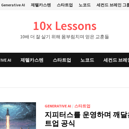
Generative AI
제텔카스텐
스타트업
노코드
세컨드 브레인 그
10x Lessons
10배 더 잘 살기 위해 몸부림치며 얻은 교훈들
IVE AI
제텔카스텐
스타트업
노코드
세컨드 브레
GENERATIVE AI
/
스타트업
지피터스를 운영하며 깨달
트업 공식