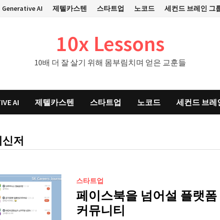
Generative AI
제텔카스텐
스타트업
노코드
세컨드 브레인 그
10x Lessons
10배 더 잘 살기 위해 몸부림치며 얻은 교훈들
IVE AI
제텔카스텐
스타트업
노코드
세컨드 브레
메신저
스타트업
페이스북을 넘어설 플랫폼 
커뮤니티