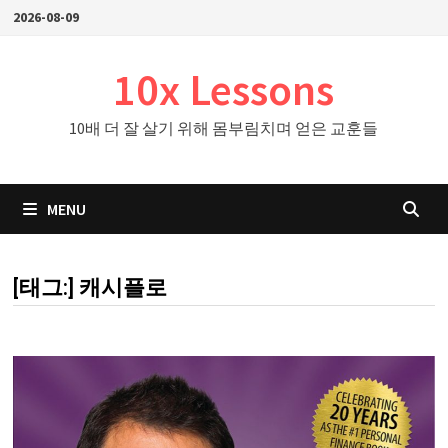
Skip
2026-08-09
to
content
10x Lessons
10배 더 잘 살기 위해 몸부림치며 얻은 교훈들
MENU
[태그:]
캐시플로