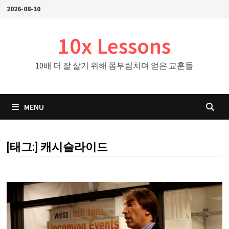
Skip
2026-08-10
to
content
10x Lessons
10배 더 잘 살기 위해 몸부림치며 얻은 교훈들
MENU
[태그:]
캐시슬라이드