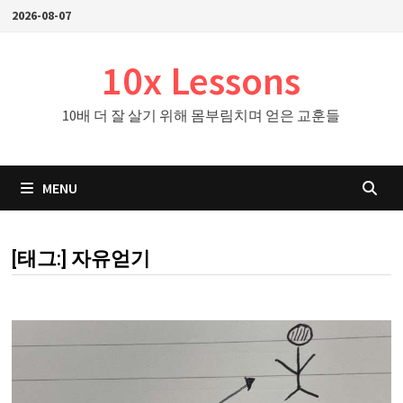
Skip
2026-08-07
to
content
10x Lessons
10배 더 잘 살기 위해 몸부림치며 얻은 교훈들
MENU
[태그:]
자유얻기