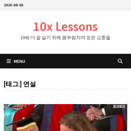
Skip
2026-08-08
to
content
10x Lessons
10배 더 잘 살기 위해 몸부림치며 얻은 교훈들
MENU
[태그:]
연설