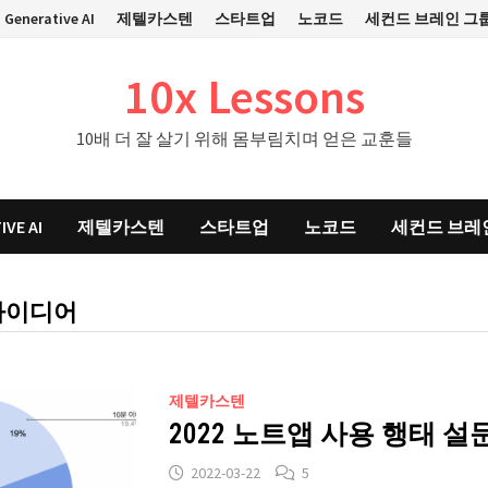
Generative AI
제텔카스텐
스타트업
노코드
세컨드 브레인 그
10x Lessons
10배 더 잘 살기 위해 몸부림치며 얻은 교훈들
IVE AI
제텔카스텐
스타트업
노코드
세컨드 브레
아이디어
제텔카스텐
2022 노트앱 사용 행태 설
2022-03-22
5