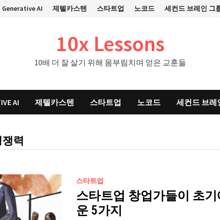
Generative AI
제텔카스텐
스타트업
노코드
세컨드 브레인 그
10x Lessons
10배 더 잘 살기 위해 몸부림치며 얻은 교훈들
IVE AI
제텔카스텐
스타트업
노코드
세컨드 브레
경쟁력
스타트업
스타트업 창업가들이 초기
운 5가지