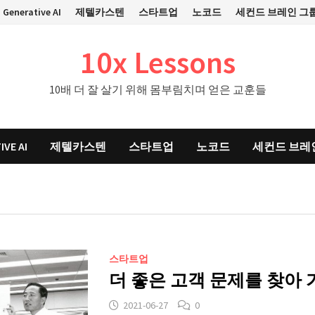
Generative AI
제텔카스텐
스타트업
노코드
세컨드 브레인 그
10x Lessons
10배 더 잘 살기 위해 몸부림치며 얻은 교훈들
IVE AI
제텔카스텐
스타트업
노코드
세컨드 브레
스타트업
더 좋은 고객 문제를 찾아 
2021-06-27
0