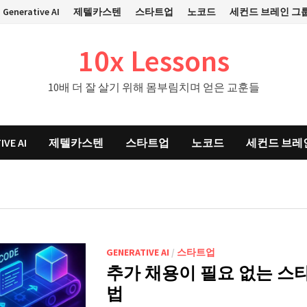
Generative AI
제텔카스텐
스타트업
노코드
세컨드 브레인 그
10x Lessons
10배 더 잘 살기 위해 몸부림치며 얻은 교훈들
IVE AI
제텔카스텐
스타트업
노코드
세컨드 브레
GENERATIVE AI
/
스타트업
추가 채용이 필요 없는 스타
법