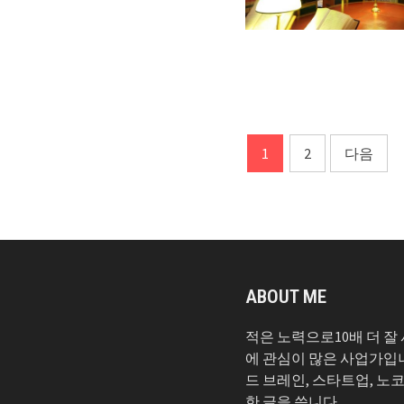
글
1
2
다음
페
이
지
매
ABOUT ME
김
적은 노력으로10배 더 잘
에 관심이 많은 사업가입
드 브레인, 스타트업, 노
한 글을 씁니다.