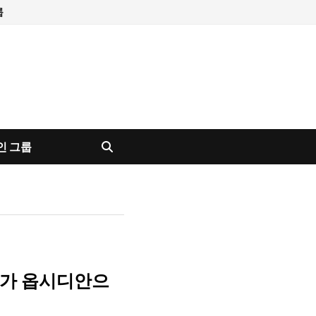
룹
인 그룹
 내가 옵시디안으