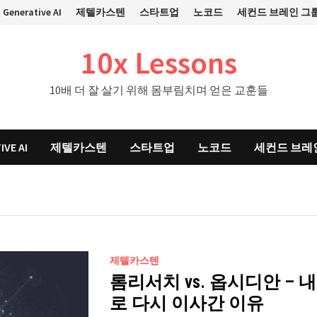
Generative AI
제텔카스텐
스타트업
노코드
세컨드 브레인 그
10x Lessons
10배 더 잘 살기 위해 몸부림치며 얻은 교훈들
IVE AI
제텔카스텐
스타트업
노코드
세컨드 브레
제텔카스텐
롬리서치 vs. 옵시디안 –
로 다시 이사간 이유