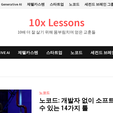
Generative AI
제텔카스텐
스타트업
노코드
세컨드 브레인 그
10x Lessons
10배 더 잘 살기 위해 몸부림치며 얻은 교훈들
IVE AI
제텔카스텐
스타트업
노코드
세컨드 브레
노코드
노코드: 개발자 없이 소프
수 있는 14가지 툴