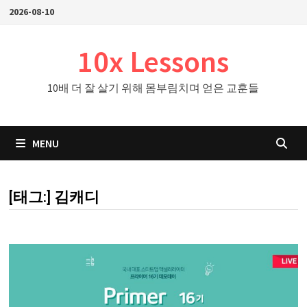
Skip
2026-08-10
to
content
10x Lessons
10배 더 잘 살기 위해 몸부림치며 얻은 교훈들
MENU
[태그:]
김캐디